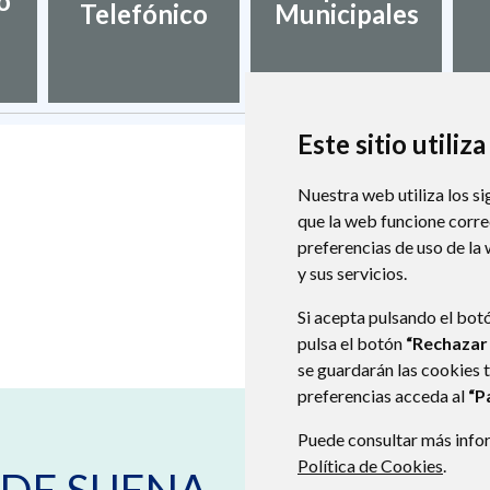
o
Telefónico
Municipales
Este sitio utiliz
Nuestra web utiliza los si
que la web funcione corr
preferencias de uso de la
y sus servicios.
Si acepta pulsando el bot
pulsa el botón
“Rechazar
se guardarán las cookies 
preferencias acceda al
“P
Puede consultar más infor
Plaza España s/n
22231
VILLANUE
Política de Cookies
.
974578137