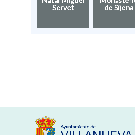
Natal Miguel
Monasteri
Servet
de Sijena
Ayuntamiento de