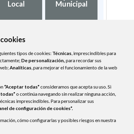
Local
Municipal
a cookies
guientes tipos de cookies:
Técnicas
, imprescindibles para
ectamente;
De personalización,
para recordar sus
 web;
Analíticas
, para mejorar el funcionamiento de la web
ón
“Aceptar todas”
consideramos que acepta su uso. Si
 todas”
o continúa navegando sin realizar ninguna acción,
técnicas imprescindibles. Para personalizar sus
anel de configuración de cookies”.
mación, cómo configurarlas y posibles riesgos en nuestra
VA DE SIJENA
- ARAGÓN
(ESPAÑA)