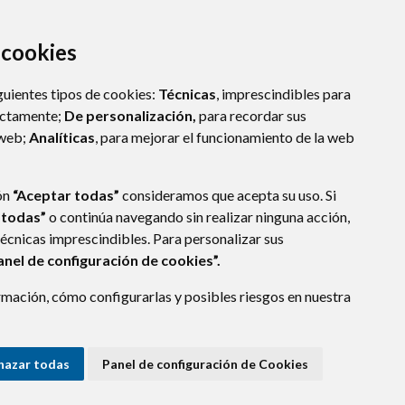
a cookies
guientes tipos de cookies:
Técnicas
, imprescindibles para
ectamente;
De personalización,
para recordar sus
 web;
Analíticas
, para mejorar el funcionamiento de la web
ón
“Aceptar todas”
consideramos que acepta su uso. Si
 todas”
o continúa navegando sin realizar ninguna acción,
técnicas imprescindibles. Para personalizar sus
anel de configuración de cookies”.
mación, cómo configurarlas y posibles riesgos en nuestra
VA DE SIJENA
- ARAGÓN
(ESPAÑA)
hazar todas
Panel de configuración de Cookies