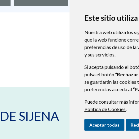
Este sitio utiliz
Nuestra web utiliza los si
que la web funcione corr
preferencias de uso de la
y sus servicios.
Si acepta pulsando el bot
pulsa el botón
“Rechazar
se guardarán las cookies 
preferencias acceda al
“P
Puede consultar más infor
Plaza España s/n
22231
VILLANUE
Política de Cookies
.
DE SIJENA
974578137
aytovillanueva@monegros.net
Aceptar todas
Rec