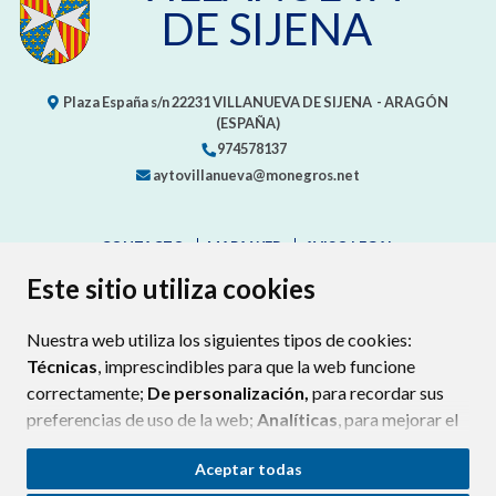
DE SIJENA
Plaza España s/n
22231
VILLANUEVA DE SIJENA
- ARAGÓN
(ESPAÑA)
974578137
aytovillanueva@monegros.net
CONTACTO
MAPA WEB
AVISO LEGAL
PROTECCIÓN DE DATOS
ACCESIBILIDAD
Este sitio utiliza cookies
POLÍTICA DE COOKIES
Nuestra web utiliza los siguientes tipos de cookies:
ENLAC
Técnicas
, imprescindibles para que la web funcione
correctamente;
De personalización,
para recordar sus
preferencias de uso de la web;
Analíticas
, para mejorar el
funcionamiento de la web y sus servicios.
Aceptar todas
Si acepta pulsando el botón
“Aceptar todas”