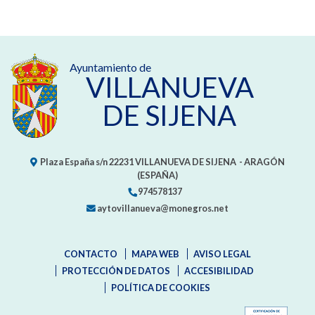
Ayuntamiento de
VILLANUEVA
DE SIJENA
Plaza España s/n
22231
VILLANUEVA DE SIJENA
- ARAGÓN
(ESPAÑA)
974578137
aytovillanueva@monegros.net
CONTACTO
MAPA WEB
AVISO LEGAL
PROTECCIÓN DE DATOS
ACCESIBILIDAD
POLÍTICA DE COOKIES
ENLAC