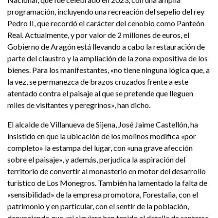
programación, incluyendo una recreación del sepelio del rey
Pedro II, que recordó el carácter del cenobio como Panteón
Real. Actualmente, y por valor de 2 millones de euros, el
Gobierno de Aragón está llevando a cabo la restauración de
parte del claustro y la ampliación de la zona expositiva de los
bienes. Para los manifestantes, «no tiene ninguna lógica que, a
la vez, se permanezca de brazos cruzados frente a este
atentado contra el paisaje al que se pretende que lleguen
miles de visitantes y peregrinos», han dicho.
El alcalde de Villanueva de Sijena, José Jaime Castellón, ha
insistido en que la ubicación de los molinos modifica «por
completo» la estampa del lugar, con «una grave afección
sobre el paisaje», y además, perjudica la aspiración del
territorio de convertir al monasterio en motor del desarrollo
turístico de Los Monegros. También ha lamentado la falta de
«sensibilidad» de la empresa promotora, Forestalia, con el
patrimonio y en particular, con el sentir de la población,
denunciando que «ni siquiera han tenido el detalle de sentarse