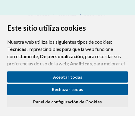
CONTACTO
MAPA WEB
AVISO LEGAL
PROTECCIÓN DE DATOS
ACCESIBILIDAD
Este sitio utiliza cookies
POLÍTICA DE COOKIES
Nuestra web utiliza los siguientes tipos de cookies:
ENLAC
Técnicas
, imprescindibles para que la web funcione
correctamente;
De personalización,
para recordar sus
preferencias de uso de la web;
Analíticas
, para mejorar el
funcionamiento de la web y sus servicios.
Aceptar todas
Si acepta pulsando el botón
“Aceptar todas”
Rechazar todas
consideramos que acepta su uso. Si pulsa el botón
“Rechazar todas”
o continúa navegando sin realizar
Panel de configuración de Cookies
ninguna acción, se guardarán las cookies técnicas
imprescindibles. Para personalizar sus preferencias
acceda al
“Panel de configuración de cookies”.
Puede consultar más información, cómo configurarlas y