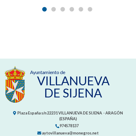
Ayuntamiento de
VILLANUEVA
DE SIJENA
Plaza España s/n
22231
VILLANUEVA DE SIJENA
- ARAGÓN
(ESPAÑA)
974578137
aytovillanueva@monegros.net