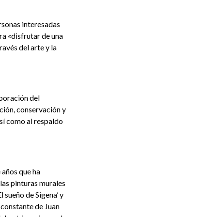
ersonas interesadas
a «disfrutar de una
avés del arte y la
aboración del
ción, conservación y
así como al respaldo
e años que ha
las pinturas murales
El sueño de Sigena’ y
n constante de Juan