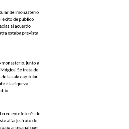
itular del monasterio
l éxito de público
acias al acuerdo
stra estaba prevista
o monasterio, junto a
Mágica’. Se trata de
de la sala capitular,
brir la riqueza
obio.
 creciente interés de
te alfarje, fruto de
rabajo artesanal que