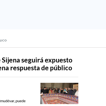
BLICO
e Sijena seguirá expuesto
uena respuesta de público
Almudévar, puede