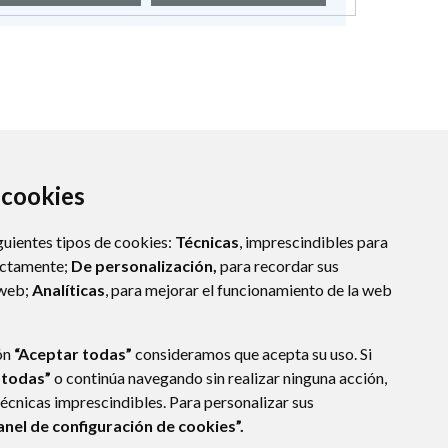
a cookies
guientes tipos de cookies:
Técnicas
, imprescindibles para
ectamente;
De personalización,
para recordar sus
 web;
Analíticas
, para mejorar el funcionamiento de la web
VA DE SIJENA
- ARAGÓN
(ESPAÑA)
ón
“Aceptar todas”
consideramos que acepta su uso. Si
 todas”
o continúa navegando sin realizar ninguna acción,
técnicas imprescindibles. Para personalizar sus
anel de configuración de cookies”.