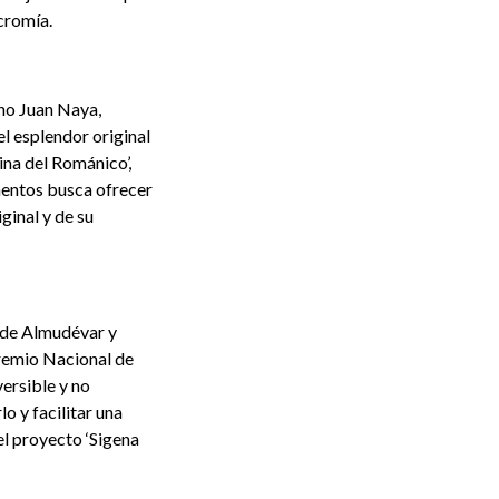
cromía.
no Juan Naya,
el esplendor original
tina del Románico’,
mentos busca ofrecer
ginal y de su
s de Almudévar y
Premio Nacional de
versible y no
lo y facilitar una
l proyecto ‘Sigena