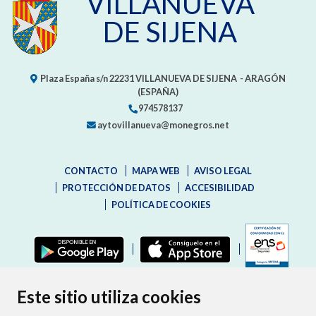
VILLANUEVA
DE SIJENA
Plaza España s/n
22231
VILLANUEVA DE SIJENA
- ARAGÓN
(ESPAÑA)
974578137
aytovillanueva@monegros.net
CONTACTO
MAPA WEB
AVISO LEGAL
PROTECCIÓN DE DATOS
ACCESIBILIDAD
POLÍTICA DE COOKIES
ENLAC
Este sitio utiliza cookies