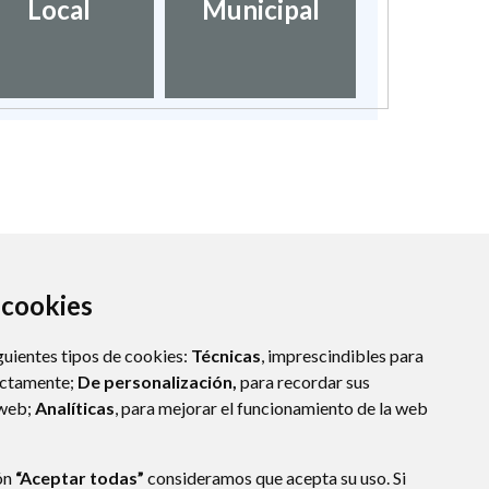
Local
Municipal
a cookies
guientes tipos de cookies:
Técnicas
, imprescindibles para
ectamente;
De personalización,
para recordar sus
 web;
Analíticas
, para mejorar el funcionamiento de la web
VA DE SIJENA
- ARAGÓN
(ESPAÑA)
ón
“Aceptar todas”
consideramos que acepta su uso. Si