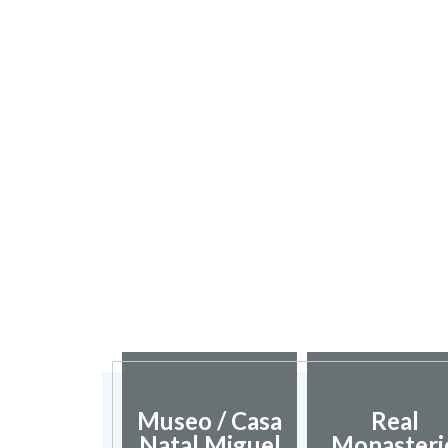
Museo / Casa
Real
Natal Miguel
Monasteri