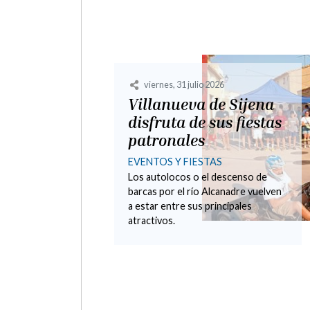
viernes, 29 mayo 2026
Villanueva de Sijena
abre una oficina de
turismo para
aprovechar el
creciente tirón del
monasterio
CULTURA
El nuevo servicio, impulsado por el
Instituto de Estudios Sijenenses
Miguel Servet, busca mejorar la
atención a los cerca de 10.000
visitantes...