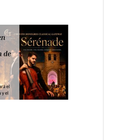
la
co
na
nenses
cena-
 y una