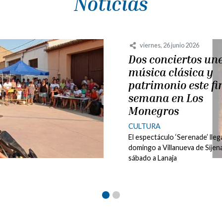
Noticias
jueves, 7 mayo 2026
Sijena se cita con 
historia y el
pensamiento críti
en un fin de sema
de divulgación
cultural
CULTURA
El Instituto de Estudios Sije
Miguel Servet programa una 
coloquio con José Luis Corral
ponencia magistral de Justo
Hernández en el...