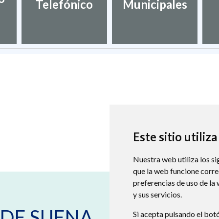
Telefónico
Municipales
Este sitio utiliz
Nuestra web utiliza los si
que la web funcione corr
preferencias de uso de la
y sus servicios.
Plaza España s/n
22231
VILLANUE
DE SIJENA
974578137
Si acepta pulsando el bot